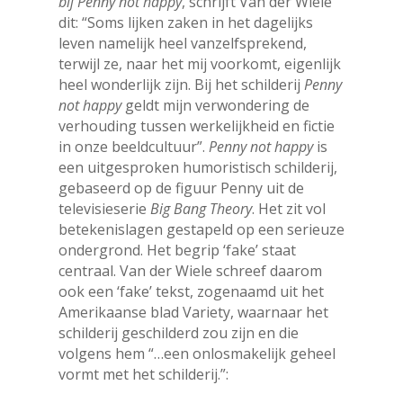
bij Penny not happy
, schrijft Van der Wiele
dit: “Soms lijken zaken in het dagelijks
leven namelijk heel vanzelfsprekend,
terwijl ze, naar het mij voorkomt, eigenlijk
heel wonderlijk zijn. Bij het schilderij
Penny
not happy
geldt mijn verwondering de
verhouding tussen werkelijkheid en fictie
in onze beeldcultuur”.
Penny not happy
is
een uitgesproken humoristisch schilderij,
gebaseerd op de figuur Penny uit de
televisieserie
Big Bang Theory
. Het zit vol
betekenislagen gestapeld op een serieuze
ondergrond. Het begrip ‘fake’ staat
centraal. Van der Wiele schreef daarom
ook een ‘fake’ tekst, zogenaamd uit het
Amerikaanse blad Variety, waarnaar het
schilderij geschilderd zou zijn en die
volgens hem “…een onlosmakelijk geheel
vormt met het schilderij.”: