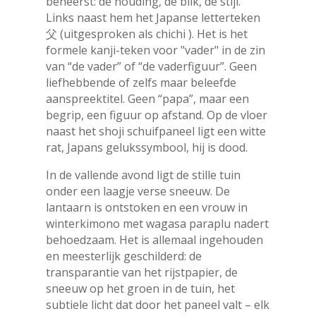
beheerst: de houding, de blik, de stijl.
Links naast hem het Japanse letterteken
父 (uitgesproken als chichi ). Het is het
formele kanji-teken voor "vader" in de zin
van “de vader” of “de vaderfiguur”. Geen
liefhebbende of zelfs maar beleefde
aanspreektitel. Geen “papa”, maar een
begrip, een figuur op afstand. Op de vloer
naast het shoji schuifpaneel ligt een witte
rat, Japans gelukssymbool, hij is dood.
In de vallende avond ligt de stille tuin
onder een laagje verse sneeuw. De
lantaarn is ontstoken en een vrouw in
winterkimono met wagasa paraplu nadert
behoedzaam. Het is allemaal ingehouden
en meesterlijk geschilderd: de
transparantie van het rijstpapier, de
sneeuw op het groen in de tuin, het
subtiele licht dat door het paneel valt – elk